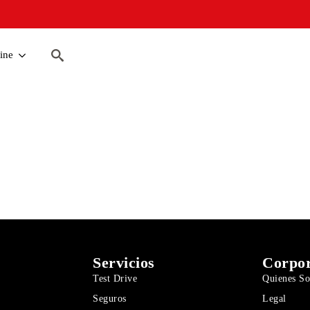
Search
for:
ine
Search
for:
Servicios
Corpor
Test Drive
Quienes S
Seguros
Legal